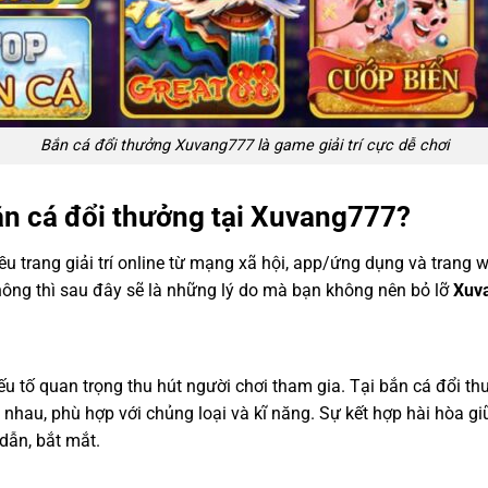
Bắn cá đổi thưởng Xuvang777 là game giải trí cực dễ chơi
ắn cá đổi thưởng tại Xuvang777?
iều trang giải trí online từ mạng xã hội, app/ứng dụng và trang 
ông thì sau đây sẽ là những lý do mà bạn không nên bỏ lỡ
Xuv
u tố quan trọng thu hút người chơi tham gia. Tại bắn cá đổi t
ác nhau, phù hợp với chủng loại và kĩ năng. Sự kết hợp hài hòa
 dẫn, bắt mắt.