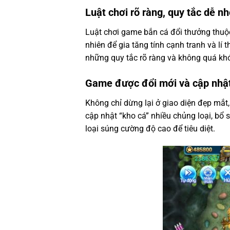
Luật chơi rõ ràng, quy tắc dễ n
Luật chơi game bắn cá đổi thưởng thuộc
nhiên để gia tăng tính cạnh tranh và lí 
những quy tắc rõ ràng và không quá kh
Game được đổi mới và cập nhật
Không chỉ dừng lại ở giao diện đẹp mắt
cập nhật “kho cá” nhiều chủng loại, bổ
loại súng cường độ cao để tiêu diệt.