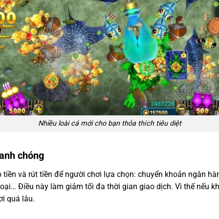
Nhiều loài cá mới cho bạn thỏa thích tiêu diệt
hanh chóng
 tiền và rút tiền để người chơi lựa chọn: chuyển khoản ngân h
oại… Điều này làm giảm tối đa thời gian giao dịch. Vì thế nếu kh
i quá lâu.