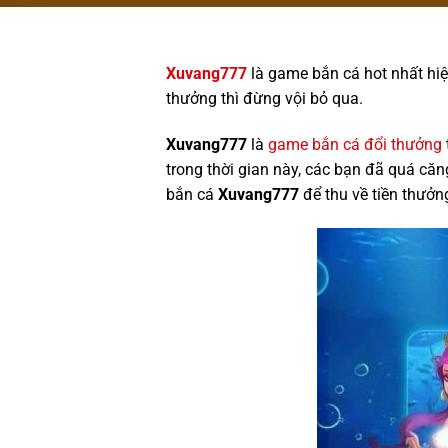
Xuvang777
là game bắn cá hot nhất hiệ
thưởng thì đừng vội bỏ qua.
Xuvang777
là
game bắn cá đổi thưởng
trong thời gian này, các bạn đã quá căn
bắn cá
Xuvang777
để thu về tiền thưở