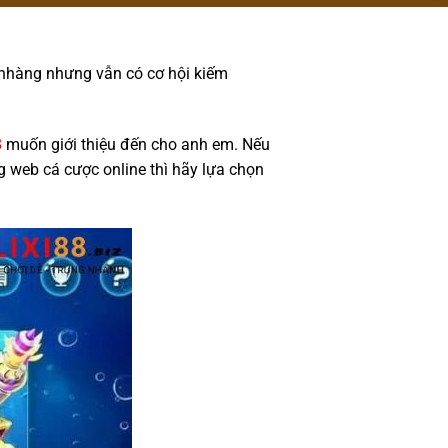
ẹ nhàng nhưng vẫn có cơ hội kiếm
8
muốn giới thiệu đến cho anh em. Nếu
ng web cá cược online thì hãy lựa chọn