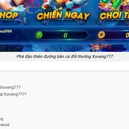
Phá đảo thiên đường bắn cá đổi thưởng Xuvang777
g Xuvang777
 tại Xuvang777?
c
ng
ndroid