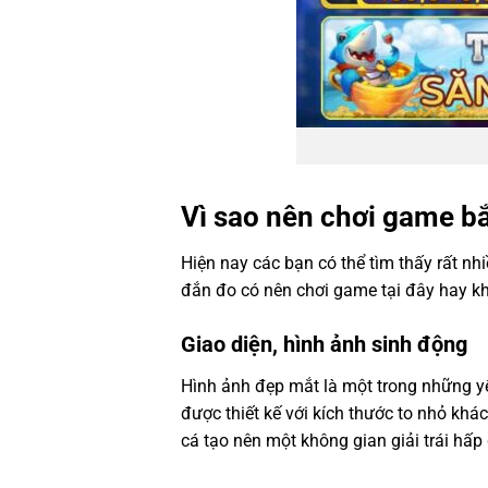
Vì sao nên chơi game b
Hiện nay các bạn có thể tìm thấy rất nh
đắn đo có nên chơi game tại đây hay kh
Giao diện, hình ảnh sinh động
Hình ảnh đẹp mắt là một trong những yế
được thiết kế với kích thước to nhỏ kh
cá tạo nên một không gian giải trái hấp