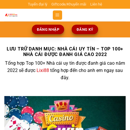
Bỏ
Tuyển đại lý
Giftcode/Khuyến mãi
Liên hệ
qua
nội
dung
ĐĂNG NHẬP
ĐĂNG KÝ
LƯU TRỮ DANH MỤC:
NHÀ CÁI UY TÍN – TOP 100+
NHÀ CÁI ĐƯỢC ĐANH GIÁ CAO 2022
Tổng hợp Top 100+ Nhà cái uy tín được đanh giá cao năm
2022 sẽ được
Lixi88
tổng hợp đến cho anh em ngay sau
đây.