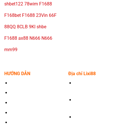
shbet122
78wim
F1688
F168bet
F1688
23Vin
66F
88QQ
8CLB
9KI
shbe
F1688
ax88
N666
N666
mm99
HƯỚNG DẪN
Địa chỉ Lixi88
Tải app Lixi88
Số điện thoại: +63 928
706 8675
Nạp tiền Lixi88
Email:
Rút tiền Lixi88
lixi88team@gmail.com
Khuyến mãi Lixi88
Địa chỉ: 257 Đ. Kim
Liên hệ
Giang, Đại Kim, Hoàng