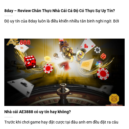
8day – Review Chân Thực Nhà Cái Cá Độ Có Thực Sự Uy Tín?
Độ uy tín của 8day luôn là điều khiến nhiều tân binh nghi ngờ. Bởi
Nhà cái AE3888 có uy tín hay không?
Trước khi chơi game hay đặt cược tại đâu anh em đều đặt ra câu