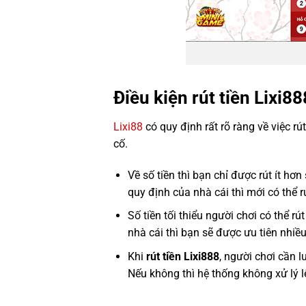
Điều kiện rút tiền Lixi88
Lixi88
có quy định rất rõ ràng về việc r
cố.
Về số tiền thì bạn chỉ được rút ít hơ
quy định của nhà cái thì mới có thể r
Số tiền tối thiểu người chơi có thể r
nhà cái thì bạn sẽ được ưu tiên nhiề
Khi
rút tiền Lixi888
, người chơi cần l
Nếu không thì hệ thống không xử lý l