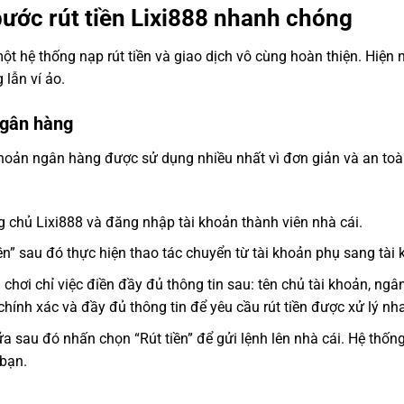
bước rút tiền Lixi888 nhanh chóng
ột hệ thống nạp rút tiền và giao dịch vô cùng hoàn thiện. Hiện n
 lẫn ví ảo.
ngân hàng
ài khoản ngân hàng được sử dụng nhiều nhất vì đơn giản và an t
g chủ Lixi888 và đăng nhập tài khoản thành viên nhà cái.
ền” sau đó thực hiện thao tác chuyển từ tài khoản phụ sang tài
chơi chỉ việc điền đầy đủ thông tin sau: tên chủ tài khoản, ng
 chính xác và đầy đủ thông tin để yêu cầu rút tiền được xử lý 
ữa sau đó nhấn chọn “Rút tiền” để gửi lệnh lên nhà cái. Hệ thố
 bạn.