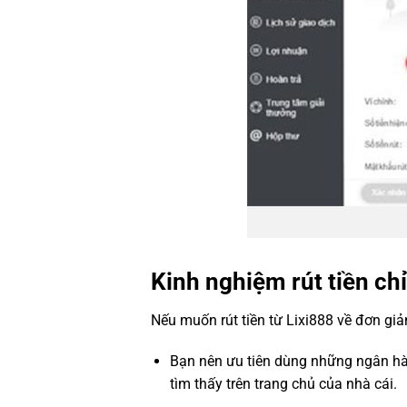
Kinh nghiệm rút tiền ch
Nếu muốn rút tiền từ Lixi888 về đơn gi
Bạn nên ưu tiên dùng những ngân hàng
tìm thấy trên trang chủ của nhà cái.