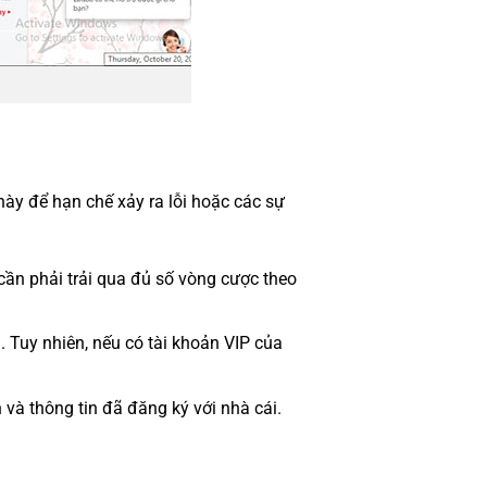
này để hạn chế xảy ra lỗi hoặc các sự
 cần phải trải qua đủ số vòng cược theo
g. Tuy nhiên, nếu có tài khoản VIP của
 và thông tin đã đăng ký với nhà cái.