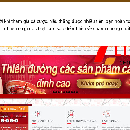
 khi tham gia cá cược. Nếu thắng được nhiều tiền, bạn hoàn to
rút tiền có gì đặc biệt, làm sao để rút tiền về nhanh chóng nhất,