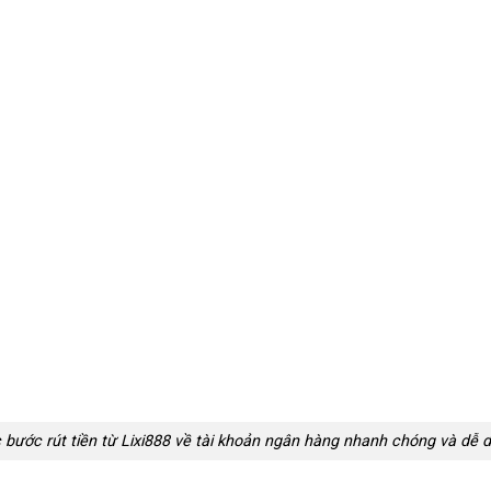
 bước rút tiền từ Lixi888 về tài khoản ngân hàng nhanh chóng và dễ 