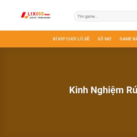
Bỏ
qua
nội
dung
BÍ KÍP CHƠI LÔ ĐỀ
SỔ MƠ
GAME B
Kinh Nghiệm Rút