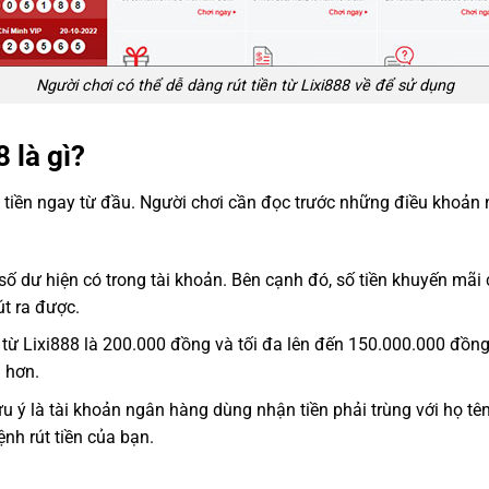
Người chơi có thể dễ dàng rút tiền từ Lixi888 về để sử dụng
8 là gì?
út tiền ngay từ đầu. Người chơi cần đọc trước những điều khoản 
n số dư hiện có trong tài khoản. Bên cạnh đó, số tiền khuyến mãi
út ra được.
út từ Lixi888 là 200.000 đồng và tối đa lên đến 150.000.000 đồn
u hơn.
ưu ý là tài khoản ngân hàng dùng nhận tiền phải trùng với họ tên
ệnh rút tiền của bạn.