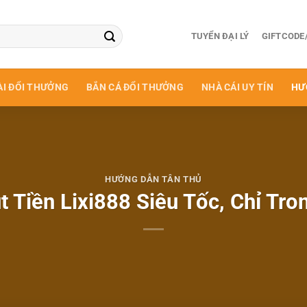
TUYỂN ĐẠI LÝ
GIFTCODE
ÀI ĐỔI THƯỞNG
BẮN CÁ ĐỔI THƯỞNG
NHÀ CÁI UY TÍN
HƯ
HƯỚNG DẪN TÂN THỦ
 Tiền Lixi888 Siêu Tốc, Chỉ Tr