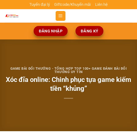
Bỏ
Tuyển đại lý
Giftcode/Khuyến mãi
Liên hệ
qua
nội
dung
ĐĂNG NHẬP
ĐĂNG KÝ
GAME BÀI ĐỔI THƯỞNG - TỔNG HỢP TOP 100+ GAME ĐÁNH BÀI ĐỔI
THƯỞNG UY TÍN
Xóc đĩa online: Chinh phục tựa game kiếm
tiền “khủng”