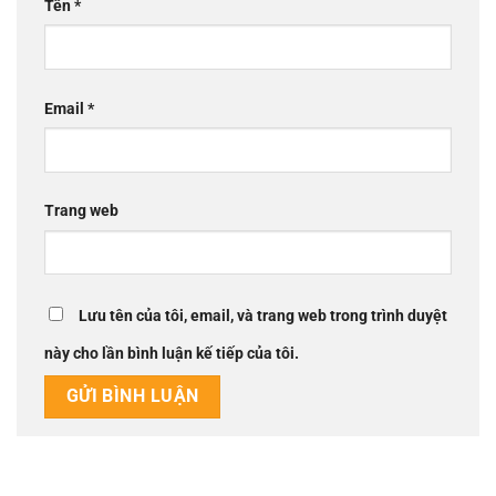
Tên
*
Email
*
Trang web
Lưu tên của tôi, email, và trang web trong trình duyệt
này cho lần bình luận kế tiếp của tôi.