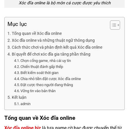
Xóc đĩa online là bộ môn cá cược được yêu thích
Mục lục
Tổng quan về Xóc đĩa online
Xóc đĩa online và những thuật ngữ thông dụng
Cách thức chơi và phân định kết quả Xóc đĩa online
Bí quyết để chơi xóc đĩa gia tăng phần thắng
Chọn cổng game, nhà cái uy tín
Chiến thuật đánh gấp thếp
Biết kiểm soát thời gian
Chia nhỏ tiền đặt cược Xóc đĩa online
Đặt cược theo người đang thắng
Vững tin vào bản thân
Kết luận
admin
Tổng quan về Xóc đĩa online
Xóc đĩa online biz
là tựa game cờ bạc được chuyển thể từ