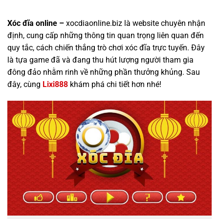
Xóc đĩa online –
xocdiaonline.biz là website chuyên nhận
định, cung cấp những thông tin quan trọng liên quan đến
quy tắc, cách chiến thắng trò chơi xóc đĩa trực tuyến. Đây
là tựa game đã và đang thu hút lượng người tham gia
đông đảo nhằm rinh về những phần thưởng khủng. Sau
đây, cùng
Lixi888
khám phá chi tiết hơn nhé!