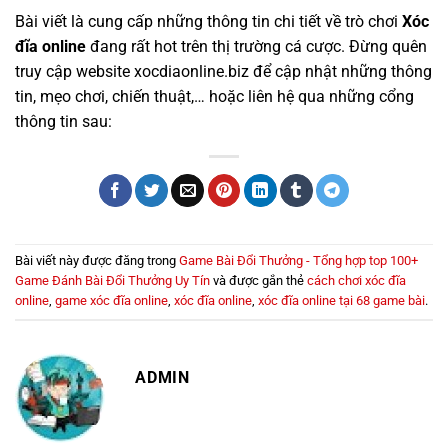
Bài viết là cung cấp những thông tin chi tiết về trò chơi
Xóc
đĩa online
đang rất hot trên thị trường cá cược. Đừng quên
truy cập website xocdiaonline.biz để cập nhật những thông
tin, mẹo chơi, chiến thuật,… hoặc liên hệ qua những cổng
thông tin sau:
Bài viết này được đăng trong
Game Bài Đổi Thưởng - Tổng hợp top 100+
Game Đánh Bài Đổi Thưởng Uy Tín
và được gắn thẻ
cách chơi xóc đĩa
online
,
game xóc đĩa online
,
xóc đĩa online
,
xóc đĩa online tại 68 game bài
.
ADMIN