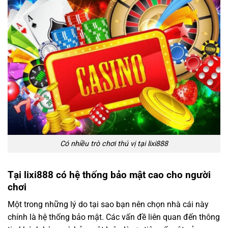
Có nhiều trò chơi thú vị tại lixi888
Tại lixi888 có hệ thống bảo mật cao cho người
chơi
Một trong những lý do tại sao bạn nên chọn nhà cái này
chính là hệ thống bảo mật. Các vấn đề liên quan đến thông