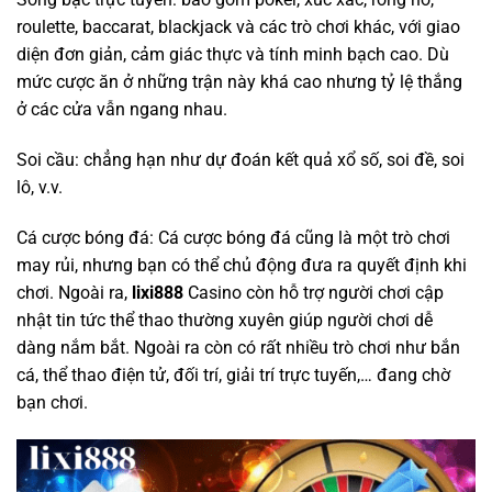
roulette, baccarat, blackjack và các trò chơi khác, với giao
diện đơn giản, cảm giác thực và tính minh bạch cao. Dù
mức cược ăn ở những trận này khá cao nhưng tỷ lệ thắng
ở các cửa vẫn ngang nhau.
Soi cầu: chẳng hạn như dự đoán kết quả xổ số, soi đề, soi
lô, v.v.
Cá cược bóng đá: Cá cược bóng đá cũng là một trò chơi
may rủi, nhưng bạn có thể chủ động đưa ra quyết định khi
chơi. Ngoài ra,
lixi888
Casino còn hỗ trợ người chơi cập
nhật tin tức thể thao thường xuyên giúp người chơi dễ
dàng nắm bắt. Ngoài ra còn có rất nhiều trò chơi như bắn
cá, thể thao điện tử, đối trí, giải trí trực tuyến,… đang chờ
bạn chơi.