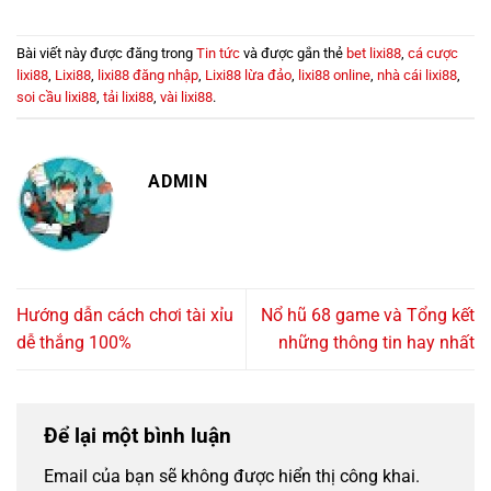
Bài viết này được đăng trong
Tin tức
và được gắn thẻ
bet lixi88
,
cá cược
lixi88
,
Lixi88
,
lixi88 đăng nhập
,
Lixi88 lừa đảo
,
lixi88 online
,
nhà cái lixi88
,
soi cầu lixi88
,
tải lixi88
,
vài lixi88
.
ADMIN
Hướng dẫn cách chơi tài xỉu
Nổ hũ 68 game và Tổng kết
dễ thắng 100%
những thông tin hay nhất
Để lại một bình luận
Email của bạn sẽ không được hiển thị công khai.