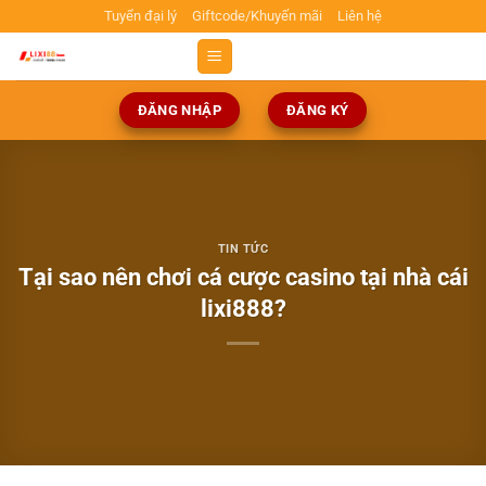
Bỏ
Tuyển đại lý
Giftcode/Khuyến mãi
Liên hệ
qua
nội
dung
ĐĂNG NHẬP
ĐĂNG KÝ
TIN TỨC
Tại sao nên chơi cá cược casino tại nhà cái
lixi888?