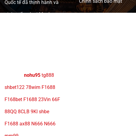
Chính sách bảo mật
Quốc tế đã thịnh hành và
phát triển trên 100 năm.
Với đa dạng thể loại game
casino, game đổi thưởng.
Lixi88 là một nhà cái thuộc
tổng
68 game bài
hợp tác
cùng với
nohu95
tg888
shbet122
78wim
F1688
F168bet
F1688
23Vin
66F
88QQ
8CLB
9KI
shbe
F1688
ax88
N666
N666
mm99