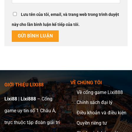
Lưu tên của tôi, email, và trang web trong trình duyệt
này cho lần bình luận kế tiếp của tôi.
VỀ CHÚNG TÔI
GIỚI THIỆU LIXI88
Về cổng game Lixi888
Lixi88
|
Lixi888
– Cổng
Chính sách đại lý
game uy tín số 1 Châu Á,
Điều khoản và điều kiện
trực thuộc tập đoàn giải trí
Quyền riêng tư