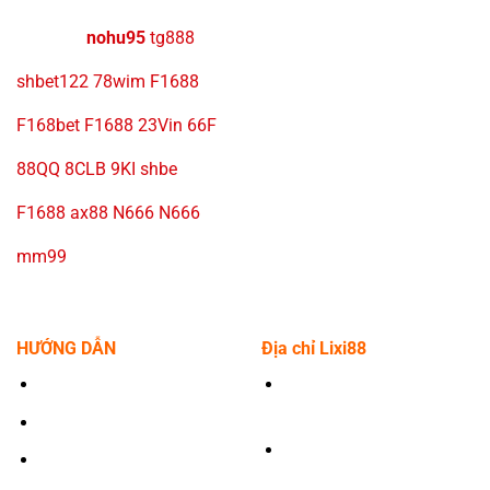
cùng với
nohu95
tg888
shbet122
78wim
F1688
F168bet
F1688
23Vin
66F
88QQ
8CLB
9KI
shbe
F1688
ax88
N666
N666
mm99
HƯỚNG DẪN
Địa chỉ Lixi88
Tải app Lixi88
Số điện thoại: +63 928
706 8675
Nạp tiền Lixi88
Email:
Rút tiền Lixi88
lixi88team@gmail.com