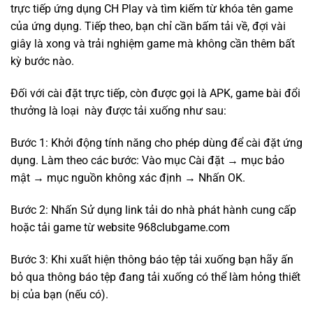
trực tiếp ứng dụng CH Play và tìm kiếm từ khóa tên game
của ứng dụng. Tiếp theo, bạn chỉ cần bấm tải về, đợi vài
giây là xong và trải nghiệm game mà không cần thêm bất
kỳ bước nào.
Đối với cài đặt trực tiếp, còn được gọi là APK, game bài đổi
thưởng là loại này được tải xuống như sau:
Bước 1: Khởi động tính năng cho phép dùng để cài đặt ứng
dụng. Làm theo các bước: Vào mục Cài đặt → mục bảo
mật → mục nguồn không xác định → Nhấn OK.
Bước 2: Nhấn Sử dụng link tải do nhà phát hành cung cấp
hoặc tải game từ website 968clubgame.com
Bước 3: Khi xuất hiện thông báo tệp tải xuống bạn hãy ấn
bỏ qua thông báo tệp đang tải xuống có thể làm hỏng thiết
bị của bạn (nếu có).