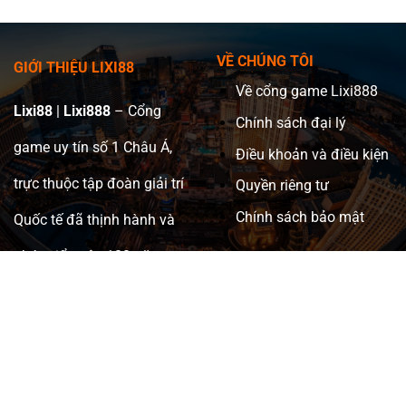
VỀ CHÚNG TÔI
GIỚI THIỆU LIXI88
Về cổng game Lixi888
Lixi88
|
Lixi888
– Cổng
Chính sách đại lý
game uy tín số 1 Châu Á,
Điều khoản và điều kiện
trực thuộc tập đoàn giải trí
Quyền riêng tư
Chính sách bảo mật
Quốc tế đã thịnh hành và
phát triển trên 100 năm.
Với đa dạng thể loại game
casino, game đổi thưởng.
Lixi88 là một nhà cái thuộc
tổng
68 game bài
hợp tác