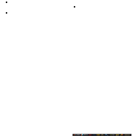
Khuyến mãi Lixi88
Địa chỉ: 257 Đ. Kim
Liên hệ
Giang, Đại Kim, Hoàng
Mai, Hà Nội 100000,
Việt Nam