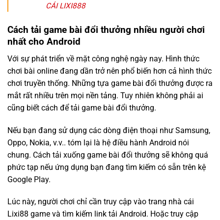
CÁI LIXI888
Cách tải game bài đổi thưởng nhiều người chơi
nhất cho Android
Với sự phát triển về mặt công nghệ ngày nay. Hình thức
chơi bài online đang dần trở nên phổ biến hơn cả hình thức
chơi truyền thống. Những tựa game bài đổi thưởng được ra
mắt rất nhiều trên mọi nền tảng. Tuy nhiên không phải ai
cũng biết cách để tải game bài đổi thưởng.
Nếu bạn đang sử dụng các dòng điện thoại như Samsung,
Oppo, Nokia, v.v.. tóm lại là hệ điều hành Android nói
chung. Cách tải xuống game bài đổi thưởng sẽ không quá
phức tạp nếu ứng dụng bạn đang tìm kiếm có sẵn trên kệ
Google Play.
Lúc này, người chơi chỉ cần truy cập vào trang nhà cái
Lixi88 game và tìm kiếm link tải Android. Hoặc truy cập