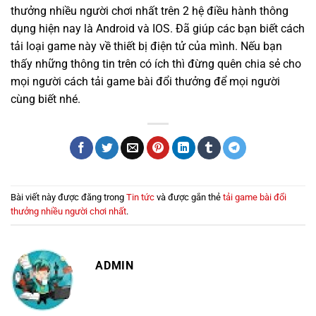
thưởng nhiều người chơi nhất trên 2 hệ điều hành thông
dụng hiện nay là Android và IOS. Đã giúp các bạn biết cách
tải loại game này về thiết bị điện tử của mình. Nếu bạn
thấy những thông tin trên có ích thì đừng quên chia sẻ cho
mọi người cách tải game bài đổi thưởng để mọi người
cùng biết nhé.
Bài viết này được đăng trong
Tin tức
và được gắn thẻ
tải game bài đổi
thưởng nhiều người chơi nhất
.
ADMIN