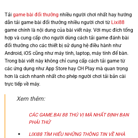
Tải
game bài đổi thưởng
nhiều người chơi nhất hay hướng
dẫn tải game bài đổi thưởng nhiều người chơi từ
Lixi88
game chính là nội dung của bài viết này. Với mục đích tổng
hợp và cung cấp cho người dùng cách tải game đánh bài
đổi thưởng cho các thiết bị sử dụng hệ điều hành như
Android, iOS cũng như máy tính, laptop, máy tính để bàn.
Trong bài viết này không chỉ cung cấp cách tải game từ
các ứng dụng như App Store hay CH Play mà quan trọng
hơn là cách nhanh nhất cho phép người chơi tải bản cài
trực tiếp về máy.
Xem thêm:
CÁC GAME.BAI 88 THÚ VỊ MÀ NHẤT ĐỊNH BẠN
PHẢI THỬ
LIXI88 TÌM HIỂU NHỮNG THÔNG TIN VỀ NHÀ