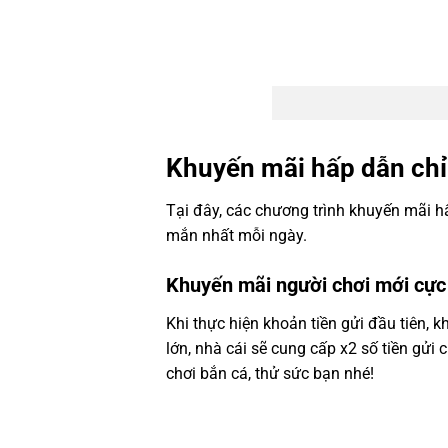
Khuyến mãi hấp dẫn chỉ
Tại đây, các chương trình khuyến mãi 
mắn nhất mỗi ngày.
Khuyến mãi người chơi mới cực 
Khi thực hiện khoản tiền gửi đầu tiên, 
lớn, nhà cái sẽ cung cấp x2 số tiền gửi
chơi bắn cá, thử sức bạn nhé!