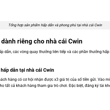
Tổng hợp sản phẩm hấp dẫn và phong phú tại nhà cái Cwin
 dành riêng cho nhà cái Cwin
hấp dẫn, các vòng quay thưởng liên tiếp và các phần thưởng h
hấp dẫn tại nhà cái Cwin
khách hàng có cơ hội nhận được x3 giá trị của số tiền gửi. Vào m
 cho tất cả khách hàng tham gia trò chơi. Đặc biệt, đăng ký tài