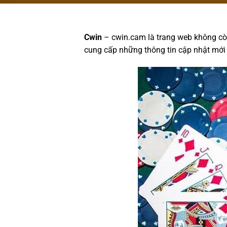
Cwin
– cwin.cam là trang web không còn
cung cấp những thông tin cập nhật mới