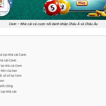
Cwin – Nhà cái cá cược nổi danh khắp Châu Á và Châu Âu
 tại nhà cái Cwin
hà cái Cwin
tại nhà cái Cwin
 tiên của bạn
, xổ số tại Cwin
hao
hành công
 tại nhà cái