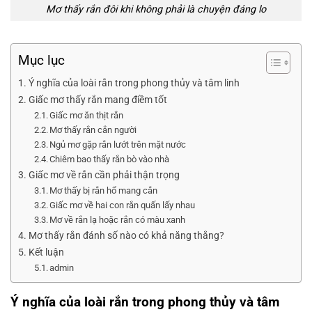
Mơ thấy rắn đôi khi không phải là chuyện đáng lo
Mục lục
Ý nghĩa của loài rắn trong phong thủy và tâm linh
Giấc mơ thấy rắn mang điềm tốt
Giấc mơ ăn thịt rắn
Mơ thấy rắn cắn người
Ngủ mơ gặp rắn lướt trên mặt nước
Chiêm bao thấy rắn bò vào nhà
Giấc mơ về rắn cần phải thận trọng
Mơ thấy bị rắn hổ mang cắn
Giấc mơ về hai con rắn quấn lấy nhau
Mơ về rắn lạ hoặc rắn có màu xanh
Mơ thấy rắn đánh số nào có khả năng thắng?
Kết luận
admin
Ý nghĩa của loài rắn trong phong thủy và tâm