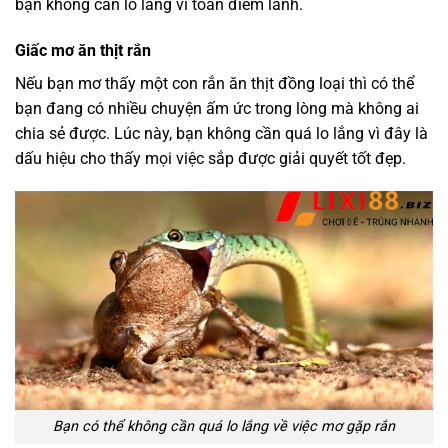
bạn không cần lo lắng vì toàn điềm lành.
Giấc mơ ăn thịt rắn
Nếu bạn mơ thấy một con rắn ăn thịt đồng loại thì có thể
bạn đang có nhiều chuyện ấm ức trong lòng mà không ai
chia sẻ được. Lúc này, bạn không cần quá lo lắng vì đây là
dấu hiệu cho thấy mọi việc sắp được giải quyết tốt đẹp.
Bạn có thể không cần quá lo lắng về việc mơ gặp rắn