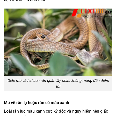
Giấc mơ về hai con rắn quấn lấy nhau không mang đến điềm
tốt
Mơ về rắn lạ hoặc rắn có màu xanh
Loài rắn lục màu xanh cực kỳ độc và nguy hiểm nên giấc