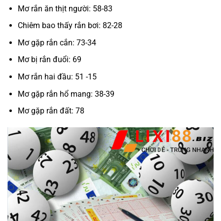
Mơ rắn ăn thịt người: 58-83
Chiêm bao thấy rắn bơi: 82-28
Mơ gặp rắn cắn: 73-34
Mơ bị rắn đuổi: 69
Mơ rắn hai đầu: 51 -15
Mơ gặp rắn hổ mang: 38-39
Mơ gặp rắn đất: 78