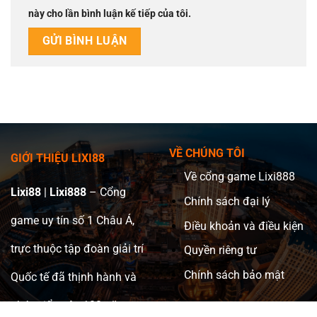
này cho lần bình luận kế tiếp của tôi.
VỀ CHÚNG TÔI
GIỚI THIỆU LIXI88
Về cổng game Lixi888
Lixi88
|
Lixi888
– Cổng
Chính sách đại lý
game uy tín số 1 Châu Á,
Điều khoản và điều kiện
trực thuộc tập đoàn giải trí
Quyền riêng tư
Chính sách bảo mật
Quốc tế đã thịnh hành và
phát triển trên 100 năm.