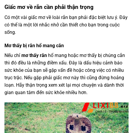
Giấc mơ về rắn cần phải thận trọng
Có một vài giấc mơ về loài rắn bạn phải đặc biệt lưu ý. Đây
có thể là một lời nhắc nhở cần thiết cho bạn trong cuộc
sống.
Mơ thấy bị rắn hổ mang cắn
Nếu chỉ
mơ thấy rắn
hổ mang hoặc mơ thấy bị chúng cắn
thì đó đều là những điềm xấu. Đây là dấu hiệu cảnh báo
sức khỏe của bạn sẽ gặp vấn đề hoặc công việc có nhiều
trục trặc. Nếu gặp phải giấc mơ này thì cũng đừng hoảng
loạn. Hãy thận trọng xem xét lại mọi chuyện và dành thời
gian quan tâm đến sức khỏe nhiều hơn.