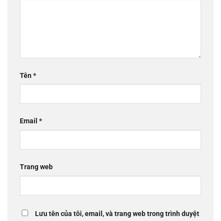
Tên
*
Email
*
Trang web
Lưu tên của tôi, email, và trang web trong trình duyệt