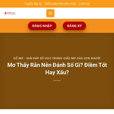
Bỏ
Tuyển đại lý
Giftcode/Khuyến mãi
Liên hệ
qua
nội
dung
ĐĂNG NHẬP
ĐĂNG KÝ
SỔ MƠ - GIẢI ĐÁP SỐ HỌC TRONG GIẤC MƠ CỦA CON NGƯỜI
Mơ Thấy Rắn Nên Đánh Số Gì? Điềm Tốt
Hay Xấu?