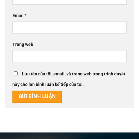
Email
*
Trang web
Lưu tên của tôi, email, và trang web trong trình duyệt
này cho lần bình luận kế tiếp của tôi.