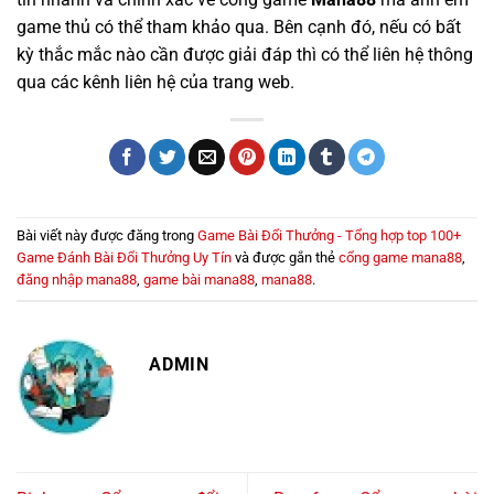
game thủ có thể tham khảo qua. Bên cạnh đó, nếu có bất
kỳ thắc mắc nào cần được giải đáp thì có thể liên hệ thông
qua các kênh liên hệ của trang web.
Bài viết này được đăng trong
Game Bài Đổi Thưởng - Tổng hợp top 100+
Game Đánh Bài Đổi Thưởng Uy Tín
và được gắn thẻ
cổng game mana88
,
đăng nhập mana88
,
game bài mana88
,
mana88
.
ADMIN