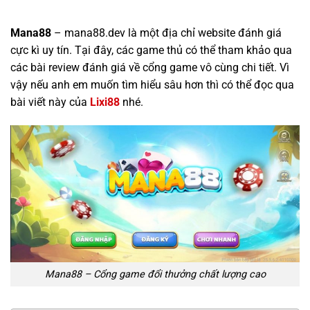
Mana88
– mana88.dev là một địa chỉ website đánh giá
cực kì uy tín. Tại đây, các game thủ có thể tham khảo qua
các bài review đánh giá về cổng game vô cùng chi tiết. Vì
vậy nếu anh em muốn tìm hiểu sâu hơn thì có thể đọc qua
bài viết này của
Lixi88
nhé.
Mana88 – Cổng game đổi thưởng chất lượng cao