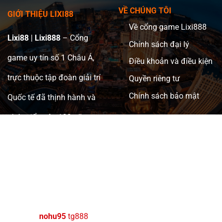
VỀ CHÚNG TÔI
GIỚI THIỆU LIXI88
Về cổng game Lixi888
Lixi88
|
Lixi888
– Cổng
Chính sách đại lý
game uy tín số 1 Châu Á,
Điều khoản và điều kiện
trực thuộc tập đoàn giải trí
Quyền riêng tư
Chính sách bảo mật
Quốc tế đã thịnh hành và
phát triển trên 100 năm.
Với đa dạng thể loại game
casino, game đổi thưởng.
Lixi88 là một nhà cái thuộc
tổng
68 game bài
hợp tác
cùng với
nohu95
tg888