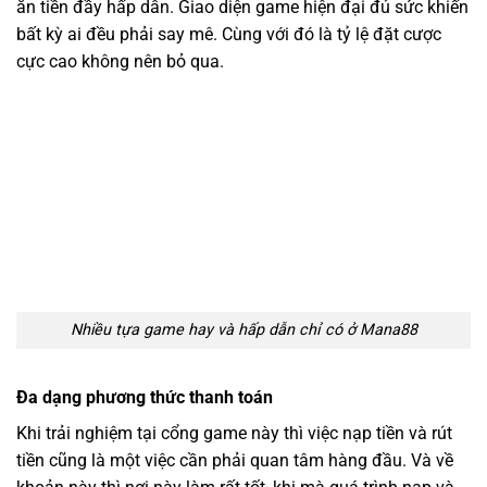
ăn tiền đầy hấp dẫn. Giao diện game hiện đại đủ sức khiến
bất kỳ ai đều phải say mê. Cùng với đó là tỷ lệ đặt cược
cực cao không nên bỏ qua.
Nhiều tựa game hay và hấp dẫn chỉ có ở Mana88
Đa dạng phương thức thanh toán
Khi trải nghiệm tại cổng game này thì việc nạp tiền và rút
tiền cũng là một việc cần phải quan tâm hàng đầu. Và về