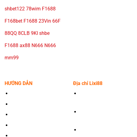
shbet122
78wim
F1688
F168bet
F1688
23Vin
66F
88QQ
8CLB
9KI
shbe
F1688
ax88
N666
N666
mm99
HƯỚNG DẪN
Địa chỉ Lixi88
Tải app Lixi88
Số điện thoại: +63 928
706 8675
Nạp tiền Lixi88
Email:
Rút tiền Lixi88
lixi88team@gmail.com
Khuyến mãi Lixi88
Địa chỉ: 257 Đ. Kim
Liên hệ