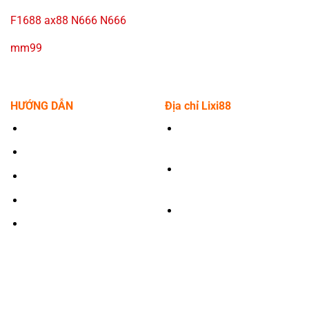
F1688
ax88
N666
N666
mm99
HƯỚNG DẪN
Địa chỉ Lixi88
Tải app Lixi88
Số điện thoại: +63 928
706 8675
Nạp tiền Lixi88
Email:
Rút tiền Lixi88
lixi88team@gmail.com
Khuyến mãi Lixi88
Địa chỉ: 257 Đ. Kim
Liên hệ
Giang, Đại Kim, Hoàng
Mai, Hà Nội 100000,
Việt Nam