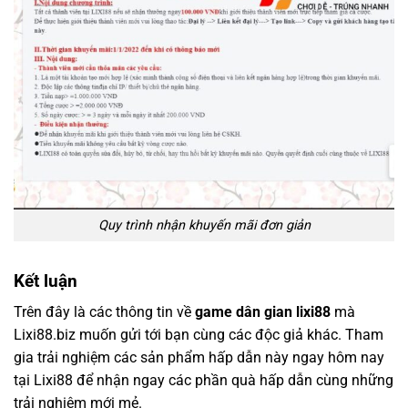
Quy trình nhận khuyến mãi đơn giản
Kết luận
Trên đây là các thông tin về
game dân gian lixi88
mà
Lixi88.biz
muốn gửi tới bạn cùng các độc giả khác. Tham
gia trải nghiệm các sản phẩm hấp dẫn này ngay hôm nay
tại Lixi88 để nhận ngay các phần quà hấp dẫn cùng những
trải nghiệm mới mẻ.