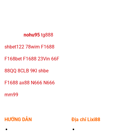
Lixi88 là một nhà cái thuộc
tổng
68 game bài
hợp tác
cùng với
nohu95
tg888
shbet122
78wim
F1688
F168bet
F1688
23Vin
66F
88QQ
8CLB
9KI
shbe
F1688
ax88
N666
N666
mm99
HƯỚNG DẪN
Địa chỉ Lixi88
Tải app Lixi88
Số điện thoại: +63 928