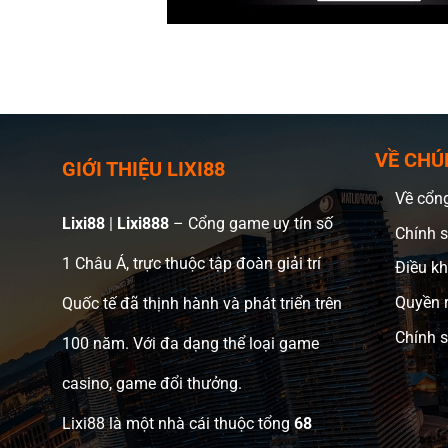
VỀ CHÚ
GIỚI THIỆU LIXI88
Về cổn
Lixi88
|
Lixi888
– Cổng game uy tín số
Chính s
1 Châu Á, trực thuộc tập đoàn giải trí
Điều kh
Quyền r
Quốc tế đã thịnh hành và phát triển trên
Chính 
100 năm. Với đa dạng thể loại game
casino, game đổi thưởng.
Lixi88 là một nhà cái thuộc tổng
68