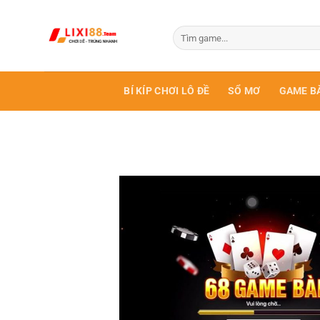
Bỏ
qua
nội
dung
BÍ KÍP CHƠI LÔ ĐỀ
SỔ MƠ
GAME B