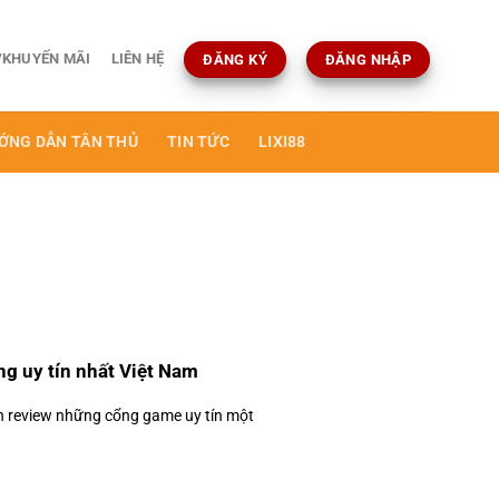
/KHUYẾN MÃI
LIÊN HỆ
ĐĂNG KÝ
ĐĂNG NHẬP
ỚNG DẪN TÂN THỦ
TIN TỨC
LIXI88
g uy tín nhất Việt Nam
n review những cổng game uy tín một